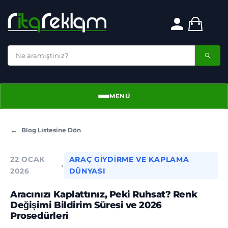
MENÜ
Menü
Blog Listesine Dön
22 OCAK
ARAÇ GIYDIRME VE KAPLAMA
•
2026
DÜNYASI
Aracınızı Kaplattınız, Peki Ruhsat? Renk
Değişimi Bildirim Süresi ve 2026
Prosedürleri