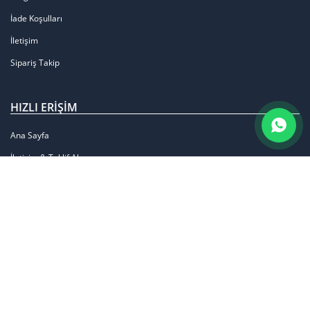
İade Koşulları
İletişim
Sipariş Takip
HIZLI ERIŞIM
Ana Sayfa
İletişim & Teklif Al
Hesap Oluştur
Müşteri Hizmetleri
Fiyat Listesi
Blog
E-BÜLTEN