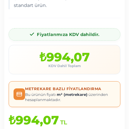
standart ürün.
Fiyatlarımıza KDV dahildir.
₺994,07
KDV Dahil Toplam
METREKARE BAZLI FIYATLANDIRMA
Bu ürünün fiyatı
m² (metrekare)
üzerinden
hesaplanmaktadır.
₺994,07
TL