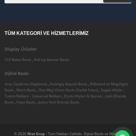
TÜM KATEGORI VE HIZMETLERIMIZ
Display Ürünler
CLP Raket Baskı
,
Roll Up Banner Baskı
Dijital Baskı
Araç Giydirme (Kaplama)
,
Kırlangıç Bayrak Baskı
,
Billboard ve Megalight
Baskı
,
Mech Baskı
,
One Way Vision Baskı (Delikli Folyo)
,
Sopalı Afişler
,
Totem Reklam - Universal Reklam
,
Direk Afişleri & Banner
,
Işıklı Branda
Baskı
,
Folyo Baskı
,
Işıksız Vinil Branda Baskı
© 2026
Nist Grup
- Tüm Hakları Saklıdır. Dijital Baskı ve Matbaa