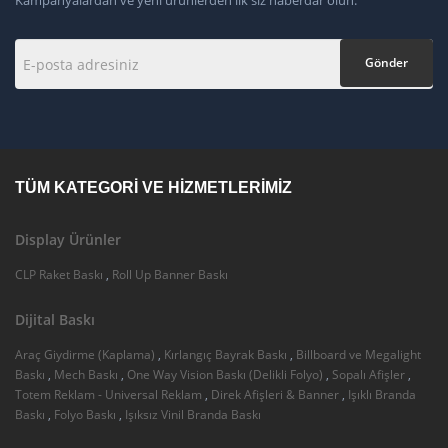
Kampanyalardan ve yeni ürünlerden ilk siz haberdar olun.
Gönder
TÜM KATEGORI VE HIZMETLERIMIZ
Display Ürünler
CLP Raket Baskı
,
Roll Up Banner Baskı
Dijital Baskı
Araç Giydirme (Kaplama)
,
Kırlangıç Bayrak Baskı
,
Billboard ve Megalight
Baskı
,
Mech Baskı
,
One Way Vision Baskı (Delikli Folyo)
,
Sopalı Afişler
,
Totem Reklam - Universal Reklam
,
Direk Afişleri & Banner
,
Işıklı Branda
Baskı
,
Folyo Baskı
,
Işıksız Vinil Branda Baskı