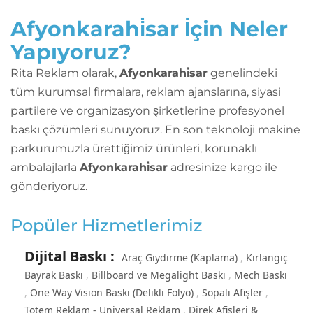
Afyonkarahi̇sar İçin Neler
Yapıyoruz?
Rita Reklam olarak,
Afyonkarahi̇sar
genelindeki
tüm kurumsal firmalara, reklam ajanslarına, siyasi
partilere ve organizasyon şirketlerine profesyonel
baskı çözümleri sunuyoruz. En son teknoloji makine
parkurumuzla ürettiğimiz ürünleri, korunaklı
ambalajlarla
Afyonkarahi̇sar
adresinize kargo ile
gönderiyoruz.
Popüler Hizmetlerimiz
Dijital Baskı
:
Araç Giydirme (Kaplama)
Kırlangıç
Bayrak Baskı
Billboard ve Megalight Baskı
Mech Baskı
One Way Vision Baskı (Delikli Folyo)
Sopalı Afişler
Totem Reklam - Universal Reklam
Direk Afişleri &