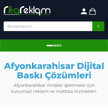
MENÜ
Menü
Afyonkarahi̇sar Dijital
Baskı Çözümleri
Afyonkarahi̇sar ilindeki işletmeler için
kurumsal reklam ve matbaa hizmetleri.