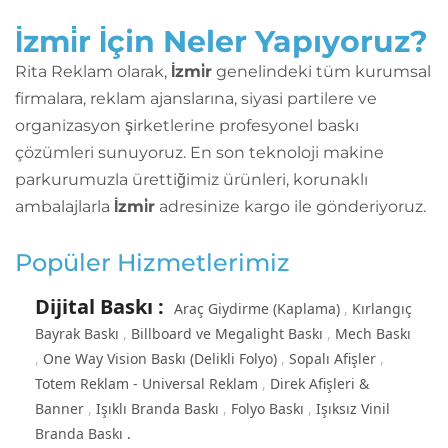
İzmi̇r İçin Neler Yapıyoruz?
Rita Reklam olarak,
İzmi̇r
genelindeki tüm kurumsal
firmalara, reklam ajanslarına, siyasi partilere ve
organizasyon şirketlerine profesyonel baskı
çözümleri sunuyoruz. En son teknoloji makine
parkurumuzla ürettiğimiz ürünleri, korunaklı
ambalajlarla
İzmi̇r
adresinize kargo ile gönderiyoruz.
Popüler Hizmetlerimiz
Dijital Baskı
:
Araç Giydirme (Kaplama)
Kırlangıç
Bayrak Baskı
Billboard ve Megalight Baskı
Mech Baskı
One Way Vision Baskı (Delikli Folyo)
Sopalı Afişler
Totem Reklam - Universal Reklam
Direk Afişleri &
Banner
Işıklı Branda Baskı
Folyo Baskı
Işıksız Vinil
Branda Baskı