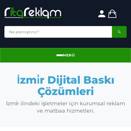
MENÜ
Menü
İzmi̇r Dijital Baskı
Çözümleri
İzmi̇r ilindeki işletmeler için kurumsal reklam
ve matbaa hizmetleri.