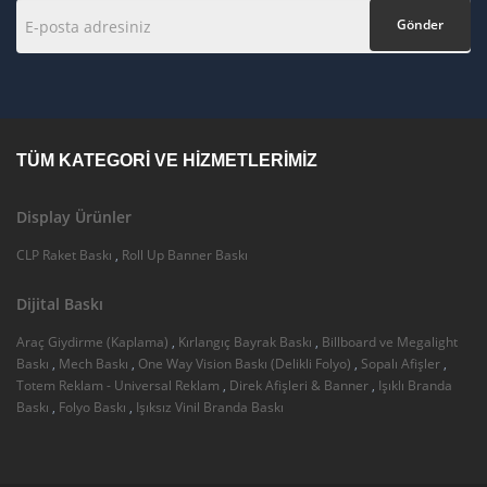
Gönder
TÜM KATEGORI VE HIZMETLERIMIZ
Display Ürünler
CLP Raket Baskı
,
Roll Up Banner Baskı
Dijital Baskı
Araç Giydirme (Kaplama)
,
Kırlangıç Bayrak Baskı
,
Billboard ve Megalight
Baskı
,
Mech Baskı
,
One Way Vision Baskı (Delikli Folyo)
,
Sopalı Afişler
,
Totem Reklam - Universal Reklam
,
Direk Afişleri & Banner
,
Işıklı Branda
Baskı
,
Folyo Baskı
,
Işıksız Vinil Branda Baskı