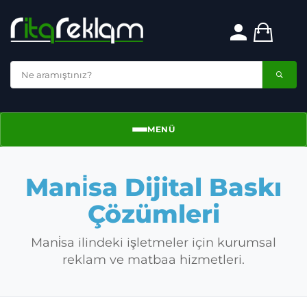
MENÜ
Menü
Mani̇sa Dijital Baskı
Çözümleri
Mani̇sa ilindeki işletmeler için kurumsal
reklam ve matbaa hizmetleri.