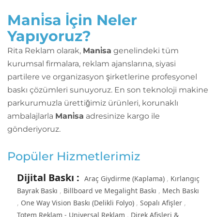
Mani̇sa İçin Neler
Yapıyoruz?
Rita Reklam olarak,
Mani̇sa
genelindeki tüm
kurumsal firmalara, reklam ajanslarına, siyasi
partilere ve organizasyon şirketlerine profesyonel
baskı çözümleri sunuyoruz. En son teknoloji makine
parkurumuzla ürettiğimiz ürünleri, korunaklı
ambalajlarla
Mani̇sa
adresinize kargo ile
gönderiyoruz.
Popüler Hizmetlerimiz
Dijital Baskı
:
Araç Giydirme (Kaplama)
Kırlangıç
Bayrak Baskı
Billboard ve Megalight Baskı
Mech Baskı
One Way Vision Baskı (Delikli Folyo)
Sopalı Afişler
Totem Reklam - Universal Reklam
Direk Afişleri &