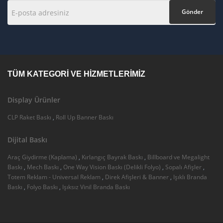
Gönder
TÜM KATEGORI VE HIZMETLERIMIZ
Display Ürünler
CLP Raket Baskı
,
Roll Up Banner Baskı
Dijital Baskı
Araç Giydirme (Kaplama)
,
Kırlangıç Bayrak Baskı
,
Billboard ve Megalight
Baskı
,
Mech Baskı
,
One Way Vision Baskı (Delikli Folyo)
,
Sopalı Afişler
,
Totem Reklam - Universal Reklam
,
Direk Afişleri & Banner
,
Işıklı Branda
Baskı
,
Folyo Baskı
,
Işıksız Vinil Branda Baskı