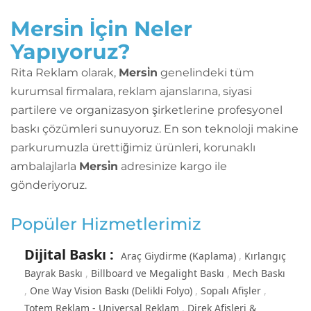
Mersi̇n İçin Neler
Yapıyoruz?
Rita Reklam olarak,
Mersi̇n
genelindeki tüm
kurumsal firmalara, reklam ajanslarına, siyasi
partilere ve organizasyon şirketlerine profesyonel
baskı çözümleri sunuyoruz. En son teknoloji makine
parkurumuzla ürettiğimiz ürünleri, korunaklı
ambalajlarla
Mersi̇n
adresinize kargo ile
gönderiyoruz.
Popüler Hizmetlerimiz
Dijital Baskı
:
Araç Giydirme (Kaplama)
Kırlangıç
Bayrak Baskı
Billboard ve Megalight Baskı
Mech Baskı
One Way Vision Baskı (Delikli Folyo)
Sopalı Afişler
Totem Reklam - Universal Reklam
Direk Afişleri &