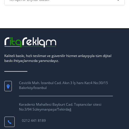
Kaliteli baskı, hızlı teslimat ve güvenilir hizmet anlayışıyla tüm dijital
baskı ihtiyaçlarınızda yanınızdayız.
Cevizlik Mah. İstanbul Cad. Akın 3 İş hanı Kat:4 No:30/15
Bakırköy/İstanbul
Karadeniz Mahallesi Bayburt Cad. Toptancılar sitesi
No:3/94 Süleymanpaşa/Tekirdağ
0212 441 8189