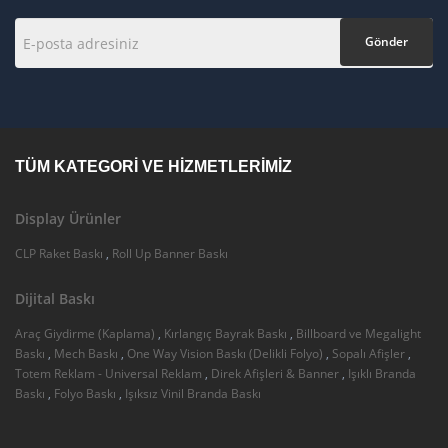
Gönder
TÜM KATEGORI VE HIZMETLERIMIZ
Display Ürünler
CLP Raket Baskı
,
Roll Up Banner Baskı
Dijital Baskı
Araç Giydirme (Kaplama)
,
Kırlangıç Bayrak Baskı
,
Billboard ve Megalight
Baskı
,
Mech Baskı
,
One Way Vision Baskı (Delikli Folyo)
,
Sopalı Afişler
,
Totem Reklam - Universal Reklam
,
Direk Afişleri & Banner
,
Işıklı Branda
Baskı
,
Folyo Baskı
,
Işıksız Vinil Branda Baskı