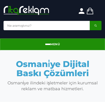
MENÜ
Menü
Osmani̇ye Dijital
Baskı Çözümleri
Osmani̇ye ilindeki işletmeler için kurumsal
reklam ve matbaa hizmetleri.