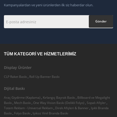
Kampanyalardan ve yeni ürünlerden ilk siz haberdar olun.
Gönder
TÜM KATEGORI VE HIZMETLERIMIZ
Display Ürünler
CLP Raket Baskı
,
Roll Up Banner Baskı
Dijital Baskı
Araç Giydirme (Kaplama)
,
Kırlangıç Bayrak Baskı
,
Billboard ve Megalight
Baskı
,
Mech Baskı
,
One Way Vision Baskı (Delikli Folyo)
,
Sopalı Afişler
,
Totem Reklam - Universal Reklam
,
Direk Afişleri & Banner
,
Işıklı Branda
Baskı
,
Folyo Baskı
,
Işıksız Vinil Branda Baskı