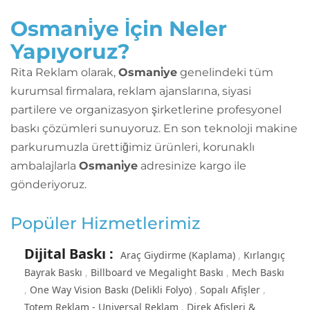
Osmani̇ye İçin Neler
Yapıyoruz?
Rita Reklam olarak,
Osmani̇ye
genelindeki tüm
kurumsal firmalara, reklam ajanslarına, siyasi
partilere ve organizasyon şirketlerine profesyonel
baskı çözümleri sunuyoruz. En son teknoloji makine
parkurumuzla ürettiğimiz ürünleri, korunaklı
ambalajlarla
Osmani̇ye
adresinize kargo ile
gönderiyoruz.
Popüler Hizmetlerimiz
Dijital Baskı
:
Araç Giydirme (Kaplama)
Kırlangıç
Bayrak Baskı
Billboard ve Megalight Baskı
Mech Baskı
One Way Vision Baskı (Delikli Folyo)
Sopalı Afişler
Totem Reklam - Universal Reklam
Direk Afişleri &