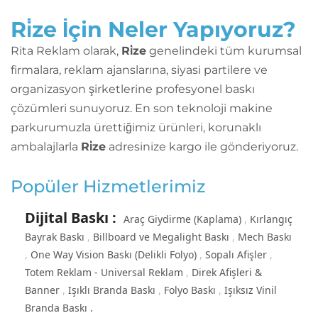
Ri̇ze İçin Neler Yapıyoruz?
Rita Reklam olarak,
Ri̇ze
genelindeki tüm kurumsal
firmalara, reklam ajanslarına, siyasi partilere ve
organizasyon şirketlerine profesyonel baskı
çözümleri sunuyoruz. En son teknoloji makine
parkurumuzla ürettiğimiz ürünleri, korunaklı
ambalajlarla
Ri̇ze
adresinize kargo ile gönderiyoruz.
Popüler Hizmetlerimiz
Dijital Baskı
:
Araç Giydirme (Kaplama)
Kırlangıç
Bayrak Baskı
Billboard ve Megalight Baskı
Mech Baskı
One Way Vision Baskı (Delikli Folyo)
Sopalı Afişler
Totem Reklam - Universal Reklam
Direk Afişleri &
Banner
Işıklı Branda Baskı
Folyo Baskı
Işıksız Vinil
Branda Baskı