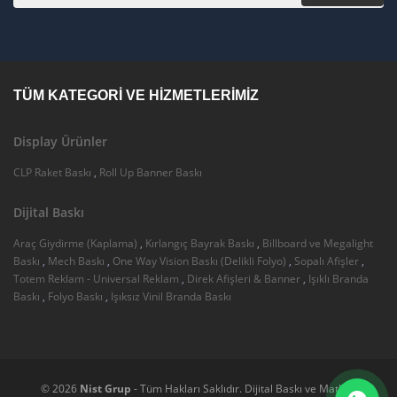
TÜM KATEGORI VE HIZMETLERIMIZ
Display Ürünler
CLP Raket Baskı
,
Roll Up Banner Baskı
Dijital Baskı
Araç Giydirme (Kaplama)
,
Kırlangıç Bayrak Baskı
,
Billboard ve Megalight
Baskı
,
Mech Baskı
,
One Way Vision Baskı (Delikli Folyo)
,
Sopalı Afişler
,
Totem Reklam - Universal Reklam
,
Direk Afişleri & Banner
,
Işıklı Branda
Baskı
,
Folyo Baskı
,
Işıksız Vinil Branda Baskı
© 2026
Nist Grup
- Tüm Hakları Saklıdır. Dijital Baskı ve Matbaa