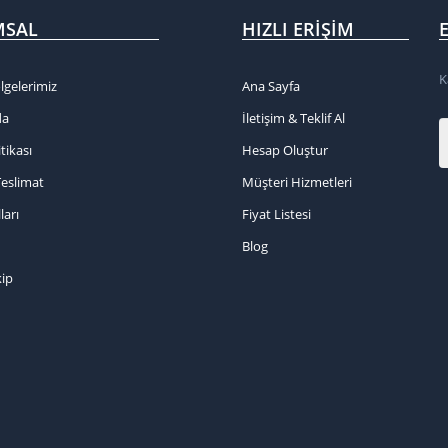
MSAL
HIZLI ERIŞIM
K
lgelerimiz
Ana Sayfa
da
İletişim & Teklif Al
itikası
Hesap Oluştur
Teslimat
Müşteri Hizmetleri
ları
Fiyat Listesi
Blog
kip