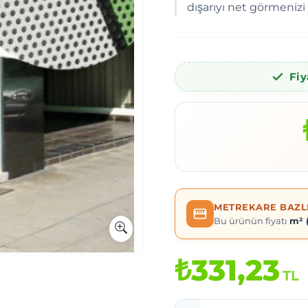
dışarıyı net görmenizi 
Fiy
METREKARE BAZLI
Bu ürünün fiyatı
m² 
₺331,23
TL