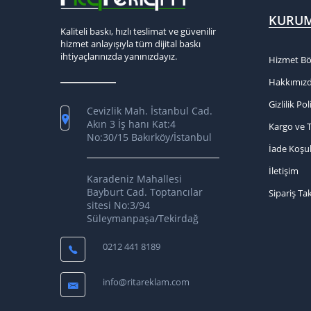
KURU
Kaliteli baskı, hızlı teslimat ve güvenilir
hizmet anlayışıyla tüm dijital baskı
ihtiyaçlarınızda yanınızdayız.
Hizmet Bö
Hakkımız
Gizlilik Pol
Cevizlik Mah. İstanbul Cad.
Akın 3 İş hanı Kat:4
Kargo ve 
No:30/15 Bakırköy/İstanbul
İade Koşul
İletişim
Karadeniz Mahallesi
Bayburt Cad. Toptancılar
Sipariş Ta
sitesi No:3/94
Süleymanpaşa/Tekirdağ
0212 441 8189
info@ritareklam.com