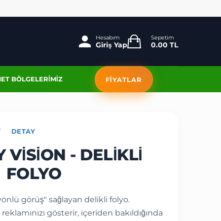
Hesabım
Sepetim
Giriş Yap
0.00 TL
ET BÖLGELERIMIZ
FİYATLAR
/
DETAY
VISION - DELIKLI
FOLYO
nlü görüş" sağlayan delikli folyo.
 reklamınızı gösterir, içeriden bakıldığında