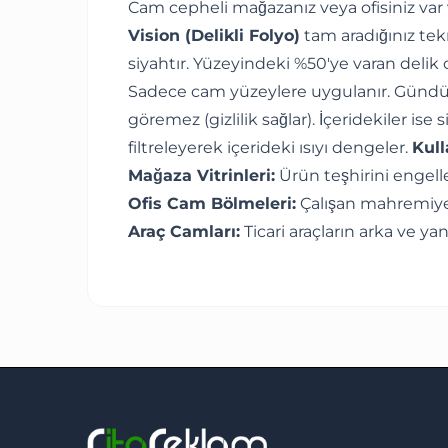
Cam cepheli mağazanız veya ofisiniz v
Vision (Delikli Folyo)
tam aradığınız tekn
siyahtır. Yüzeyindeki %50'ye varan delik or
Sadece cam yüzeylere uygulanır. Gündüz va
göremez (gizlilik sağlar). İçeridekiler is
filtreleyerek içerideki ısıyı dengeler.
Kull
Mağaza Vitrinleri:
Ürün teşhirini enge
Ofis Cam Bölmeleri:
Çalışan mahremiye
Araç Camları:
Ticari araçların arka ve