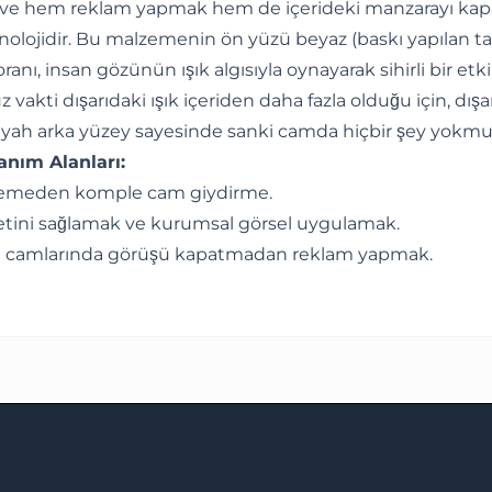
ar ve hem reklam yapmak hem de içerideki manzarayı k
olojidir. Bu malzemenin ön yüzü beyaz (baskı yapılan taraf
anı, insan gözünün ışık algısıyla oynayarak sihirli bir etki 
kti dışarıdaki ışık içeriden daha fazla olduğu için, dışar
e siyah arka yüzey sayesinde sanki camda hiçbir şey yokmuş g
anım Alanları:
llemeden komple cam giydirme.
tini sağlamak ve kurumsal görsel uygulamak.
 yan camlarında görüşü kapatmadan reklam yapmak.